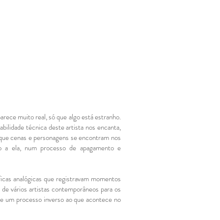
ece muito real, só que algo está estranho.
bilidade técnica deste artista nos encanta,
em que cenas e personagens se encontram nos
o a ela, num processo de apagamento e
ficas analógicas que registravam momentos
s de vários artistas contemporâneos para os
 de um processo inverso ao que acontece no