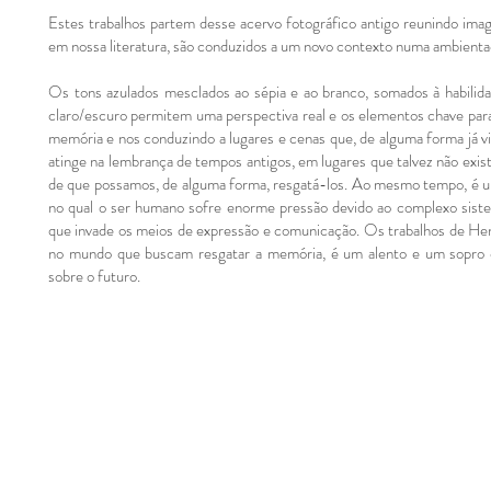
Estes trabalhos partem desse acervo fotográfico antigo reunindo image
em nossa literatura, são conduzidos a um novo contexto numa ambient
Os tons azulados mesclados ao sépia e ao branco, somados à habilidad
claro/escuro permitem uma perspectiva real e os elementos chave pa
memória e nos conduzindo a lugares e cenas que, de alguma forma já 
atinge na lembrança de tempos antigos, em lugares que talvez não exi
de que possamos, de alguma forma, resgatá-los. Ao mesmo tempo, é um
no qual o ser humano sofre enorme pressão devido ao complexo sistem
que invade os meios de expressão e comunicação. Os trabalhos de Hen
no mundo que buscam resgatar a memória, é um alento e um sopro d
sobre o futuro.