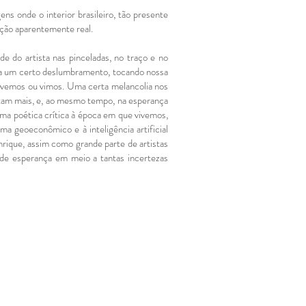
ns onde o interior brasileiro, tão presente
ação aparentemente real.
e do artista nas pinceladas, no traço e no
ra um certo deslumbramento, tocando nossa
vivemos ou vimos. Uma certa melancolia nos
stam mais, e, ao mesmo tempo, na esperança
a poética crítica à época em que vivemos,
a geoeconômico e à inteligência artificial
rique, assim como grande parte de artistas
e esperança em meio a tantas incertezas